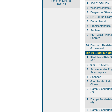
Kommentare: 35
2
930 018-5 MAN
Eschy5
3
Wiedereröffnete 
4
Entgleister Güter
5
DB ZugBus Citar
6
Deutschland
7
Präsidentensuite(
8
Sachsen
9
BR103 mit Sicht e
Fahrers
10
Duisburg Betrieb
Grunewald
Die 10 Bilder mit d
1
Rheinland-Pfalz/
v1.1
2
930 018-5 MAN
3
Schwebender Zu
Stresowplatz
4
Sachsen
5
Geschicklichkeit
Citaro
6
Dampf-Sonderfahrt
(7)
7
Dampf-Sonderfahrt
(6)
8
Dampf-Sonderfahrt