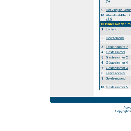
(5)
9
Der Zug ins Verde
10
Rheinland-Pfalz /
v1.0
10 Bilder mit den 
1
England
2
Deutschland
3
Fitnesscenter 2
4
Gästezimmer
5
Gästezimmer 2
6
Gästezimmer 4
7
Gästezimmer 3
8
Fitnesscenter
9
Spielzeugland
10
Gästezimmer 5
Powe
Copyright