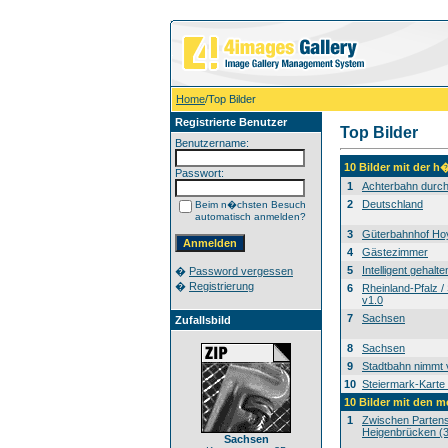
Home
/Top Bilder
Registrierte Benutzer
Top Bilder
Benutzername:
10 Bilder mit der 
Passwort:
1
Achterbahn durch
2
Deutschland
Beim n�chsten Besuch
automatisch anmelden?
3
Güterbahnhof Ho
4
Gästezimmer
5
Intelligent gehalten
�
Password vergessen
�
Registrierung
6
Rheinland-Pfalz /
v1.0
7
Sachsen
Zufallsbild
8
Sachsen
9
Stadtbahn nimmt 
10
Steiermark-Karte
10 Bilder mit den 
1
Zwischen Partens
Heigenbrücken (3
Sachsen