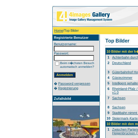
Home
/Top Bilder
Registrierte Benutzer
Top Bilder
Benutzername:
10 Bilder mit der 
Passwort:
1
Achterbahn durc
2
Deutschland
Beim n�chsten Besuch
automatisch anmelden?
3
Güterbahnhof H
4
Gästezimmer
5
Intelligent gehalte
�
Password vergessen
�
Registrierung
6
Rheinland-Pfalz /
v1.0
7
Sachsen
Zufallsbild
8
Sachsen
9
Stadtbahn nimmt 
10
Steiermark-Karte
10 Bilder mit den 
1
Zwischen Partens
Heigenbrücken (