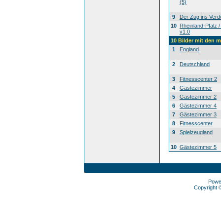
(5)
9
Der Zug ins Verd
10
Rheinland-Pfalz /
v1.0
10 Bilder mit den 
1
England
2
Deutschland
3
Fitnesscenter 2
4
Gästezimmer
5
Gästezimmer 2
6
Gästezimmer 4
7
Gästezimmer 3
8
Fitnesscenter
9
Spielzeugland
10
Gästezimmer 5
Powe
Copyright