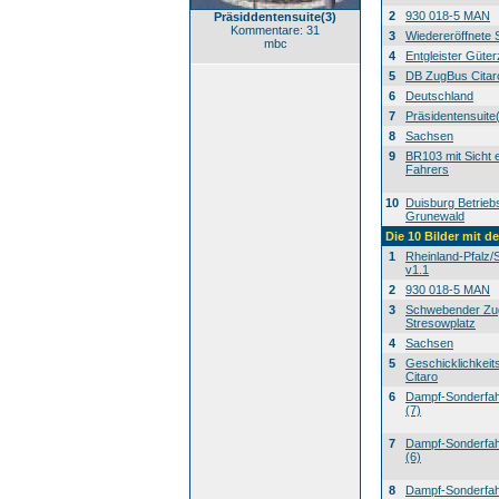
2
930 018-5 MAN
Präsiddentensuite(3)
Kommentare: 31
3
Wiedereröffnete 
mbc
4
Entgleister Güte
5
DB ZugBus Citar
6
Deutschland
7
Präsidentensuite
8
Sachsen
9
BR103 mit Sicht 
Fahrers
10
Duisburg Betrieb
Grunewald
Die 10 Bilder mit d
1
Rheinland-Pfalz/
v1.1
2
930 018-5 MAN
3
Schwebender Zu
Stresowplatz
4
Sachsen
5
Geschicklichkeit
Citaro
6
Dampf-Sonderfahr
(7)
7
Dampf-Sonderfahr
(6)
8
Dampf-Sonderfahr