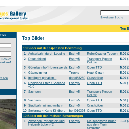
Erweiterte Suche
Top B
tzer
Top Bilder
10 Bilder mit der h�chsten Bewertung
1
Achterbahn durch Looping
Eschy5
RollerCoaster Tycoon
5.00
(
2
Deutschland
Eschy5
Transport Tycoon
5.00
(
n Besuch
Deluxe
nmelden?
3
Güterbahnhof Hoyerswerda
Eschy5
Open TTD
5.00
(
4
Gästezimmer
Trunks
Hotel Gigant
5.00
(
5
Intelligent gehalten...
dodel88250
Crashbilder
5.00
(
essen
6
Rheinland-Pfalz / Saarland
Eschy5
Open TTD
5.00
(
v1.0
7
Sachsen
Eschy5
Transport Tycoon
5.00
(
Deluxe
8
Sachsen
Eschy5
Open TTD
5.00
(
9
Stadtbahn nimmt vorfahrt
Eschy5
Crashbilder
5.00
(
10
Steiermark-Karte Kindberg
beni010393
Open TTD
5.00
(
10 Bilder mit den meisten Bewertungen
1
Zwischen Partenstein und
Eschy5
Die schönsten Bilder
1.03
(
Heigenbrücken (3)
aus dem Train
Simulator