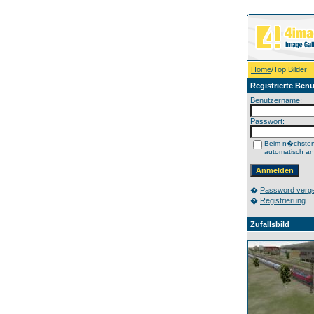
Home
/Top Bilder
Registrierte Benu
Benutzername:
Passwort:
Beim n�chste
automatisch a
�
Password verg
�
Registrierung
Zufallsbild