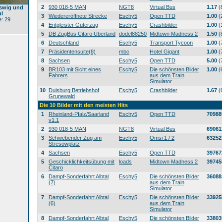
2
930 018-5 MAN
NGT8
Virtual Bus
1.17
(
swig und
l
3
Wiedereröffnete Strecke
Eschy5
Open TTD
1.00
(
: 29
4
Entgleister Güterzug
Eschy5
Crashbilder
1.00
(
5
DB ZugBus Citaro Überland
dodel88250
Midtown Madness 2
1.50
(
6
Deutschland
Eschy5
Transport Tycoon
1.00
(
7
Präsidentensuite(8)
mbc
Hotel Gigant
1.00
(
8
Sachsen
Eschy5
Open TTD
5.00
(
9
BR103 mit Sicht eines
Eschy5
Die schönsten Bilder
1.00
(
Fahrers
aus dem Train
Simulator
10
Duisburg Betriebshof
Eschy5
Crashbilder
1.67
(
Grunewald
Die 10 Bilder mit den meisten Hits
1
Rheinland-Pfalz/Saarland
Eschy5
Open TTD
70988
v1.1
2
930 018-5 MAN
NGT8
Virtual Bus
69061
3
Schwebender Zug am
Eschy5
Omsi 1 / 2
63252
Stresowplatz
4
Sachsen
Eschy5
Open TTD
39767
5
Geschicklichkeitsübung mit
loads
Midtown Madness 2
39745
Citaro
6
Dampf-Sonderfahrt Albtal
Eschy5
Die schönsten Bilder
36088
(7)
aus dem Train
Simulator
7
Dampf-Sonderfahrt Albtal
Eschy5
Die schönsten Bilder
33925
(6)
aus dem Train
Simulator
8
Dampf-Sonderfahrt Albtal
Eschy5
Die schönsten Bilder
33803