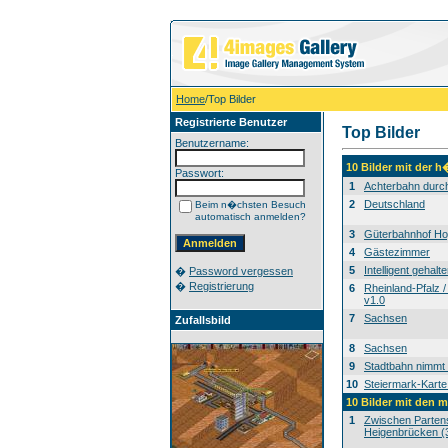
Home
/Top Bilder
Registrierte Benutzer
Top Bilder
Benutzername:
10 Bilder mit der 
Passwort:
1
Achterbahn durc
2
Deutschland
Beim n�chsten Besuch
automatisch anmelden?
3
Güterbahnhof H
4
Gästezimmer
5
Intelligent gehalte
�
Password vergessen
�
Registrierung
6
Rheinland-Pfalz /
v1.0
7
Sachsen
Zufallsbild
8
Sachsen
9
Stadtbahn nimmt 
10
Steiermark-Karte
10 Bilder mit den 
1
Zwischen Partens
Heigenbrücken (