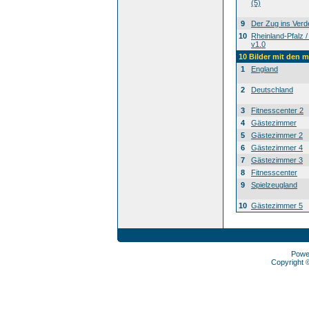
(5)
9
Der Zug ins Verd
10
Rheinland-Pfalz /
v1.0
10 Bilder mit den 
1
England
2
Deutschland
3
Fitnesscenter 2
4
Gästezimmer
5
Gästezimmer 2
6
Gästezimmer 4
7
Gästezimmer 3
8
Fitnesscenter
9
Spielzeugland
10
Gästezimmer 5
Powe
Copyright