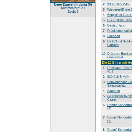
2
930 018-5 MAN
Neue Zugverbindung (6)
Kommentare: 20
3
Wiedereröffnete 
Eschy5
4
Entgleister Güte
5
DB ZugBus Citar
6
Deutschland
7
Präsidentensuite
8
Sachsen
9
BR103 mit Sicht 
Fahrers
10
Duisburg Betrieb
Grunewald
Die 10 Bilder mit d
1
Rheinland-Pfalz/
v1.1
2
930 018-5 MAN
3
Schwebender Zu
Stresowplatz
4
Sachsen
5
Geschicklichkeit
Citaro
6
Dampf-Sonderfahr
(7)
7
Dampf-Sonderfahr
(6)
8
Dampf-Sonderfahr