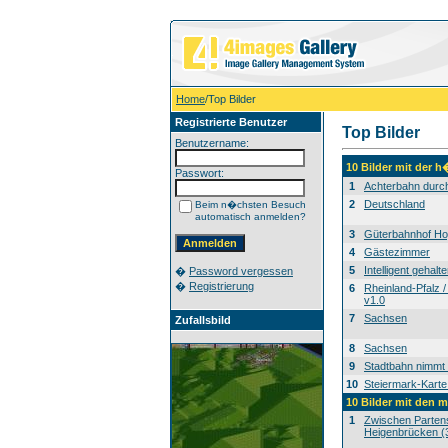
Home
/Top Bilder
Registrierte Benutzer
Top Bilder
Benutzername:
10 Bilder mit der 
Passwort:
1
Achterbahn durc
2
Deutschland
Beim n�chsten Besuch
automatisch anmelden?
3
Güterbahnhof H
4
Gästezimmer
5
Intelligent gehalte
�
Password vergessen
�
Registrierung
6
Rheinland-Pfalz /
v1.0
7
Sachsen
Zufallsbild
8
Sachsen
9
Stadtbahn nimmt 
10
Steiermark-Karte
10 Bilder mit den 
1
Zwischen Partens
Heigenbrücken (