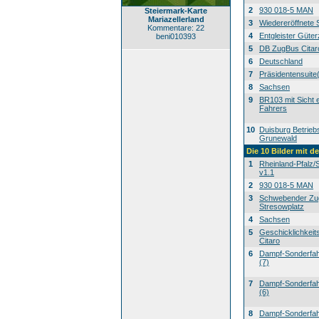
2
930 018-5 MAN
Steiermark-Karte
Mariazellerland
3
Wiedereröffnete 
Kommentare: 22
4
Entgleister Güte
beni010393
5
DB ZugBus Citar
6
Deutschland
7
Präsidentensuite
8
Sachsen
9
BR103 mit Sicht 
Fahrers
10
Duisburg Betrieb
Grunewald
Die 10 Bilder mit d
1
Rheinland-Pfalz/
v1.1
2
930 018-5 MAN
3
Schwebender Zu
Stresowplatz
4
Sachsen
5
Geschicklichkeit
Citaro
6
Dampf-Sonderfahr
(7)
7
Dampf-Sonderfahr
(6)
8
Dampf-Sonderfahr