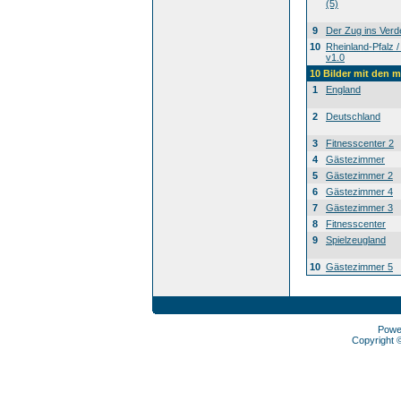
(5)
9
Der Zug ins Verd
10
Rheinland-Pfalz /
v1.0
10 Bilder mit den 
1
England
2
Deutschland
3
Fitnesscenter 2
4
Gästezimmer
5
Gästezimmer 2
6
Gästezimmer 4
7
Gästezimmer 3
8
Fitnesscenter
9
Spielzeugland
10
Gästezimmer 5
Powe
Copyright