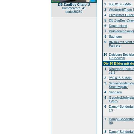
2
930 018-5 MAN
DB ZugBus Citaro Ü
Kommentare: 41
3
Wiedereröffnete 
dodel88250
4
Entgleister Güte
5
DB ZugBus Citar
6
Deutschland
7
Präsidentensuite
8
Sachsen
9
BR103 mit Sicht 
Fahrers
10
Duisburg Betrieb
Grunewald
Die 10 Bilder mit d
1
Rheinland-Pfalz/
v1.1
2
930 018-5 MAN
3
Schwebender Zu
Stresowplatz
4
Sachsen
5
Geschicklichkeit
Citaro
6
Dampf-Sonderfahr
(7)
7
Dampf-Sonderfahr
(6)
8
Dampf-Sonderfahr