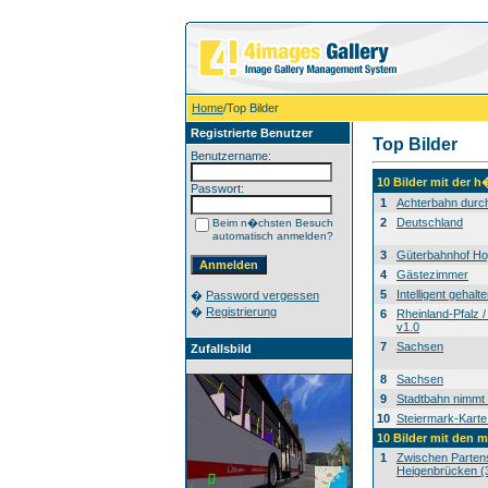
Home
/Top Bilder
Registrierte Benutzer
Top Bilder
Benutzername:
10 Bilder mit der 
Passwort:
1
Achterbahn durc
2
Deutschland
Beim n�chsten Besuch
automatisch anmelden?
3
Güterbahnhof H
4
Gästezimmer
5
Intelligent gehalte
�
Password vergessen
�
Registrierung
6
Rheinland-Pfalz /
v1.0
7
Sachsen
Zufallsbild
8
Sachsen
9
Stadtbahn nimmt 
10
Steiermark-Karte
10 Bilder mit den 
1
Zwischen Partens
Heigenbrücken (