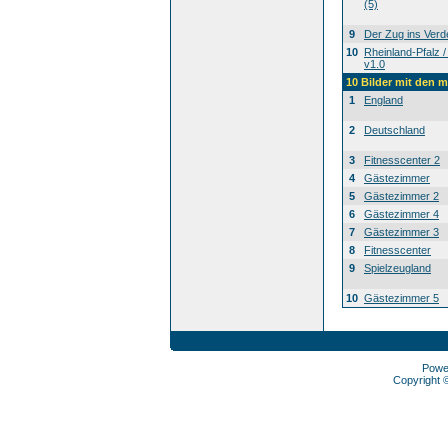
(5)
9
Der Zug ins Verd
10
Rheinland-Pfalz /
v1.0
10 Bilder mit den 
1
England
2
Deutschland
3
Fitnesscenter 2
4
Gästezimmer
5
Gästezimmer 2
6
Gästezimmer 4
7
Gästezimmer 3
8
Fitnesscenter
9
Spielzeugland
10
Gästezimmer 5
Powe
Copyright