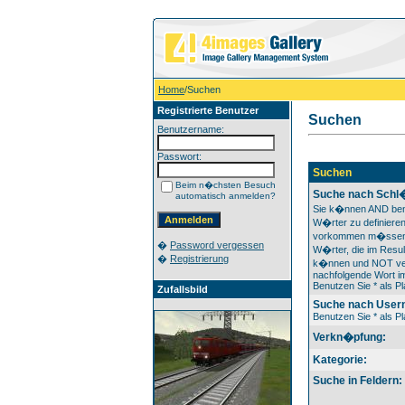
Home
/Suchen
Registrierte Benutzer
Suchen
Benutzername:
Passwort:
Suchen
Beim n�chsten Besuch
Suche nach Schl
automatisch anmelden?
Sie k�nnen AND ben
W�rter zu definieren
vorkommen m�ssen
�
Password vergessen
W�rter, die im Resul
�
Registrierung
k�nnen und NOT ver
nachfolgende Wort im
Benutzen Sie * als Pl
Zufallsbild
Suche nach User
Benutzen Sie * als Pl
Verkn�pfung:
Kategorie:
Suche in Feldern: