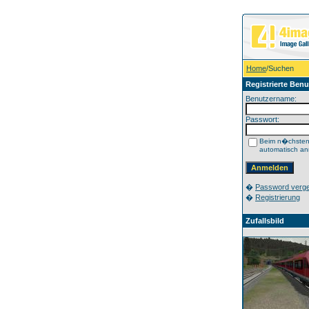
Home
/Suchen
Registrierte Benu
Benutzername:
Passwort:
Beim n�chste
automatisch a
�
Password verg
�
Registrierung
Zufallsbild