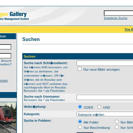
Erweiterte Suche
Top B
tzer
Suchen
Suchen
n Besuch
Suche nach Schl�sselwort:
nmelden?
Sie k�nnen AND benutzen, um
Nur neue Bilder anzeigen
W�rter zu definieren, die
vorkommen m�ssen, OR f�r
W�rter, die im Resultat sein
essen
k�nnen und NOT verbietet das
nachfolgende Wort im Resultat.
Benutzen Sie * als Platzhalter.
Suche nach Username:
Benutzen Sie * als Platzhalter.
Verkn�pfung:
ODER
UND
Kategorie:
Suche in Feldern:
Alle Felder
Nur Bil
Nur Beschreibung
Nur Sch