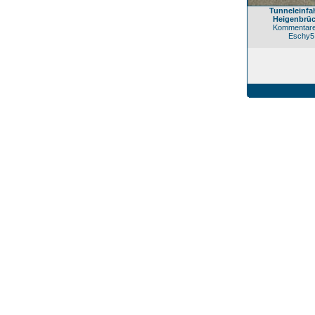
Tunneleinfah
Heigenbrü
Kommentare
Eschy5