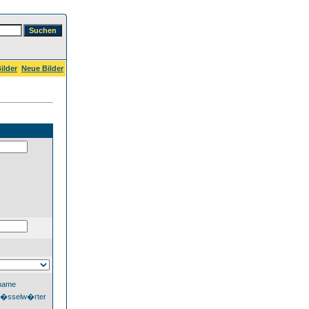
ilder
Neue Bilder
dname
l�sselw�rter