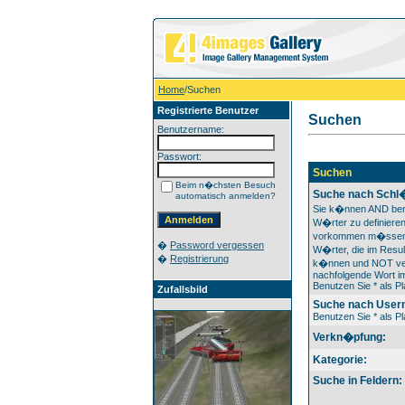
Home
/Suchen
Registrierte Benutzer
Suchen
Benutzername:
Passwort:
Suchen
Beim n�chsten Besuch
Suche nach Schl
automatisch anmelden?
Sie k�nnen AND ben
W�rter zu definieren
vorkommen m�ssen
�
Password vergessen
W�rter, die im Resul
�
Registrierung
k�nnen und NOT ver
nachfolgende Wort im
Benutzen Sie * als Pl
Zufallsbild
Suche nach User
Benutzen Sie * als Pl
Verkn�pfung:
Kategorie:
Suche in Feldern: