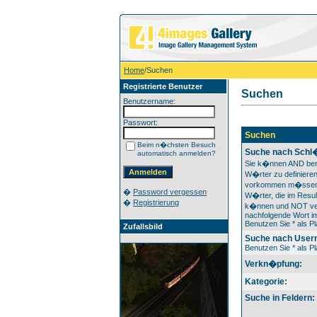
Home
/Suchen
Registrierte Benutzer
Suchen
Benutzername:
Passwort:
Suchen
Beim n�chsten Besuch
Suche nach Schl
automatisch anmelden?
Sie k�nnen AND ben
W�rter zu definieren
vorkommen m�ssen
�
Password vergessen
W�rter, die im Resul
�
Registrierung
k�nnen und NOT ver
nachfolgende Wort im
Benutzen Sie * als Pl
Zufallsbild
Suche nach User
Benutzen Sie * als Pl
Verkn�pfung:
Kategorie:
Suche in Feldern: