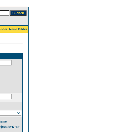
ilder
Neue Bilder
dname
l�sselw�rter