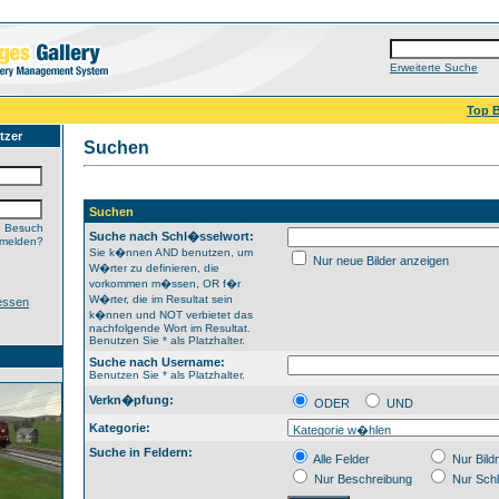
Erweiterte Suche
Top B
tzer
Suchen
Suchen
n Besuch
Suche nach Schl�sselwort:
nmelden?
Sie k�nnen AND benutzen, um
Nur neue Bilder anzeigen
W�rter zu definieren, die
vorkommen m�ssen, OR f�r
W�rter, die im Resultat sein
essen
k�nnen und NOT verbietet das
nachfolgende Wort im Resultat.
Benutzen Sie * als Platzhalter.
Suche nach Username:
Benutzen Sie * als Platzhalter.
Verkn�pfung:
ODER
UND
Kategorie:
Suche in Feldern:
Alle Felder
Nur Bil
Nur Beschreibung
Nur Sch