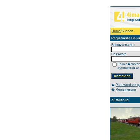
Home
/Suchen
Registrierte Benu
Benutzername:
Passwort:
Beim n�chste
automatisch a
�
Password verg
�
Registrierung
Zufallsbild