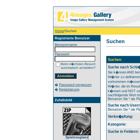
Home
/Suchen
Registrierte Benutzer
Suchen
Benutzername:
Passwort:
Suchen
Beim n�chsten Besuch
Suche nach Schl�
automatisch anmelden?
Sie k�nnen AND ben
W�rter zu definieren
vorkommen m�ssen
�
Password vergessen
W�rter, die im Result
�
Registrierung
k�nnen und NOT ver
nachfolgende Wort im
Benutzen Sie * als Pla
Zufallsbild
Suche nach User
Benutzen Sie * als Pla
Verkn�pfung:
Kategorie:
Suche in Feldern:
Spielzeugland