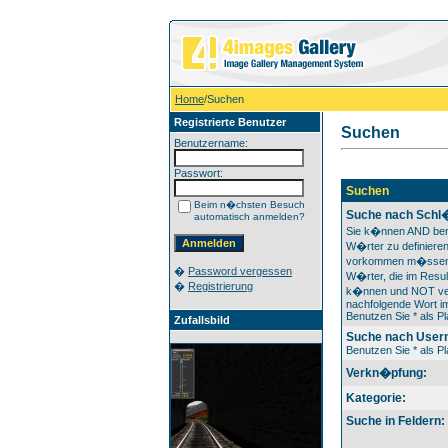
Home
/Suchen
Registrierte Benutzer
Suchen
Benutzername:
Passwort:
Suchen
Beim n�chsten Besuch
Suche nach Schl
automatisch anmelden?
Sie k�nnen AND ben
W�rter zu definieren
vorkommen m�ssen
�
Password vergessen
W�rter, die im Resul
�
Registrierung
k�nnen und NOT ver
nachfolgende Wort im
Benutzen Sie * als Pl
Zufallsbild
Suche nach User
Benutzen Sie * als Pl
Verkn�pfung:
Kategorie:
Suche in Feldern: