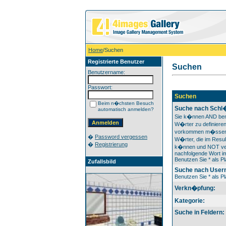
Home
/Suchen
Registrierte Benutzer
Suchen
Benutzername:
Passwort:
Suchen
Beim n�chsten Besuch
Suche nach Schl
automatisch anmelden?
Sie k�nnen AND ben
W�rter zu definieren
vorkommen m�ssen
�
Password vergessen
W�rter, die im Resul
�
Registrierung
k�nnen und NOT ver
nachfolgende Wort im
Benutzen Sie * als Pl
Zufallsbild
Suche nach User
Benutzen Sie * als Pl
Verkn�pfung:
Kategorie:
Suche in Feldern: