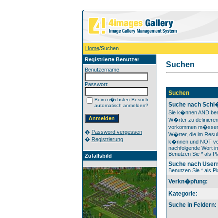
Home
/Suchen
Registrierte Benutzer
Suchen
Benutzername:
Passwort:
Suchen
Beim n�chsten Besuch
Suche nach Schl
automatisch anmelden?
Sie k�nnen AND ben
W�rter zu definieren
vorkommen m�ssen
�
Password vergessen
W�rter, die im Resul
�
Registrierung
k�nnen und NOT ver
nachfolgende Wort im
Benutzen Sie * als Pl
Zufallsbild
Suche nach User
Benutzen Sie * als Pl
Verkn�pfung:
Kategorie:
Suche in Feldern: