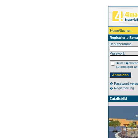
Home
/Suchen
Registrierte Benu
Benutzername:
Passwort:
Beim n�chste
automatisch a
�
Password verg
�
Registrierung
Zufallsbild