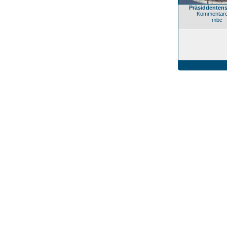
Präsiddentens
Kommentare
mbc