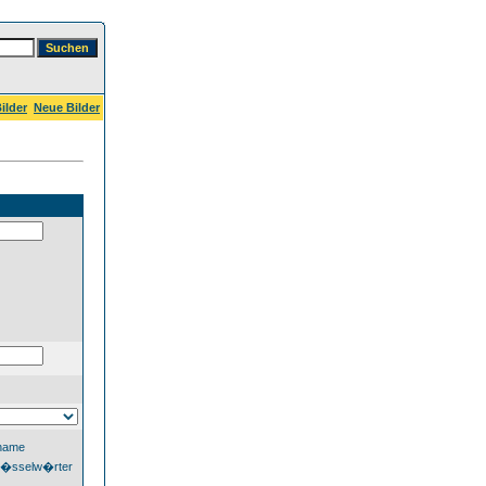
ilder
Neue Bilder
dname
l�sselw�rter