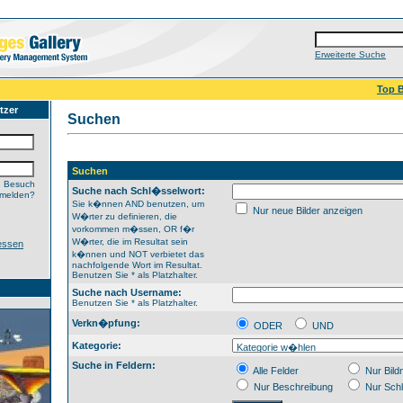
Erweiterte Suche
Top B
tzer
Suchen
Suchen
n Besuch
Suche nach Schl�sselwort:
nmelden?
Sie k�nnen AND benutzen, um
Nur neue Bilder anzeigen
W�rter zu definieren, die
vorkommen m�ssen, OR f�r
W�rter, die im Resultat sein
essen
k�nnen und NOT verbietet das
nachfolgende Wort im Resultat.
Benutzen Sie * als Platzhalter.
Suche nach Username:
Benutzen Sie * als Platzhalter.
Verkn�pfung:
ODER
UND
Kategorie:
Suche in Feldern:
Alle Felder
Nur Bil
Nur Beschreibung
Nur Sch