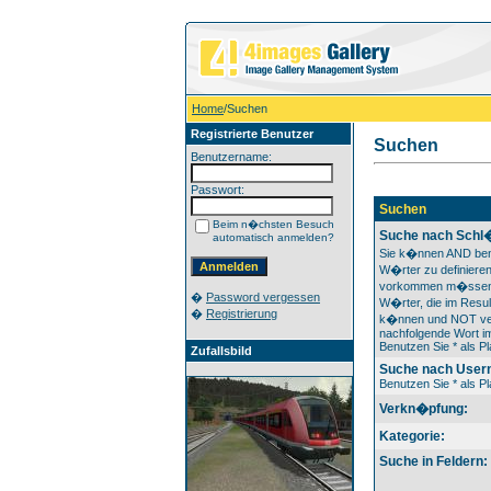
Home
/Suchen
Registrierte Benutzer
Suchen
Benutzername:
Passwort:
Suchen
Beim n�chsten Besuch
Suche nach Schl
automatisch anmelden?
Sie k�nnen AND ben
W�rter zu definieren
vorkommen m�ssen
�
Password vergessen
W�rter, die im Resul
�
Registrierung
k�nnen und NOT ver
nachfolgende Wort im
Benutzen Sie * als Pl
Zufallsbild
Suche nach User
Benutzen Sie * als Pl
Verkn�pfung:
Kategorie:
Suche in Feldern: