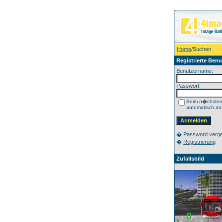
Home
/Suchen
Registrierte Benu
Benutzername:
Passwort:
Beim n�chste
automatisch a
�
Password verg
�
Registrierung
Zufallsbild