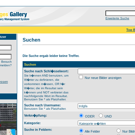
Erweiterte Suche
Top B
tzer
Suchen
Die Suche ergab leider keine Treffer.
n Besuch
Suchen
nmelden?
Suche nach Schl�sselwort:
Sie k�nnen AND benutzen, um
Nur neue Bilder anzeigen
W�rter zu definieren, die
essen
vorkommen m�ssen, OR f�r
W�rter, die im Resultat sein
k�nnen und NOT verbietet das
nachfolgende Wort im Resultat.
Benutzen Sie * als Platzhalter.
Suche nach Username:
Benutzen Sie * als Platzhalter.
Verkn�pfung:
ODER
UND
Kategorie:
Suche in Feldern:
Alle Felder
Nur Bil