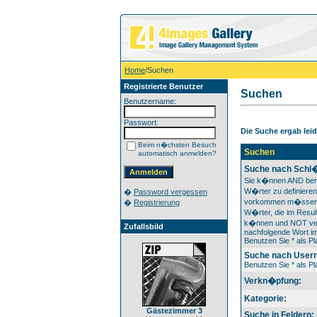
Home
/Suchen
Registrierte Benutzer
Suchen
Benutzername:
Passwort:
Die Suche ergab leide
Beim n�chsten Besuch
Suchen
automatisch anmelden?
Suche nach Schl�
Sie k�nnen AND ben
W�rter zu definieren
�
Password vergessen
vorkommen m�ssen
�
Registrierung
W�rter, die im Result
k�nnen und NOT ver
Zufallsbild
nachfolgende Wort im
Benutzen Sie * als Pla
Suche nach User
Benutzen Sie * als Pla
Verkn�pfung:
Kategorie:
Gästezimmer 3
Suche in Feldern: