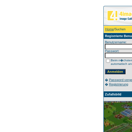
Home
/Suchen
Registrierte Benu
Benutzername:
Passwort:
Beim n�chste
automatisch a
�
Password verg
�
Registrierung
Zufallsbild