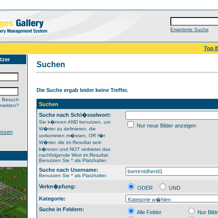
Erweiterte Suche
Top B
tzer
Suchen
Die Suche ergab leider keine Treffer.
n Besuch
Suchen
nmelden?
Suche nach Schl�sselwort:
Sie k�nnen AND benutzen, um
Nur neue Bilder anzeigen
W�rter zu definieren, die
essen
vorkommen m�ssen, OR f�r
W�rter, die im Resultat sein
k�nnen und NOT verbietet das
nachfolgende Wort im Resultat.
Benutzen Sie * als Platzhalter.
Suche nach Username:
Benutzen Sie * als Platzhalter.
Verkn�pfung:
ODER
UND
Kategorie:
Suche in Feldern:
Alle Felder
Nur Bil