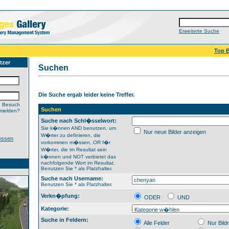
Erweiterte Suche
Top B
tzer
Suchen
Die Suche ergab leider keine Treffer.
n Besuch
Suchen
nmelden?
Suche nach Schl�sselwort:
Sie k�nnen AND benutzen, um
Nur neue Bilder anzeigen
W�rter zu definieren, die
essen
vorkommen m�ssen, OR f�r
W�rter, die im Resultat sein
k�nnen und NOT verbietet das
nachfolgende Wort im Resultat.
Benutzen Sie * als Platzhalter.
Suche nach Username:
Benutzen Sie * als Platzhalter.
Verkn�pfung:
ODER
UND
Kategorie:
Suche in Feldern:
Alle Felder
Nur Bil