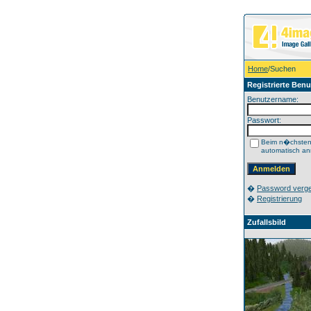
Home
/Suchen
Registrierte Benu
Benutzername:
Passwort:
Beim n�chste
automatisch a
�
Password verg
�
Registrierung
Zufallsbild