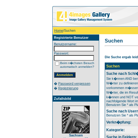
Home
/Suchen
Registrierte Benutzer
Suchen
Benutzername:
Passwort:
Die Suche ergab leide
Beim n�chsten Besuch
Suchen
automatisch anmelden?
Suche nach Schl�
Sie k�nnen AND ben
W�rter zu definieren
�
Password vergessen
vorkommen m�ssen
�
Registrierung
W�rter, die im Result
k�nnen und NOT ver
Zufallsbild
nachfolgende Wort im
Benutzen Sie * als Pla
Suche nach User
Benutzen Sie * als Pla
Verkn�pfung:
Kategorie:
Sachsen
Suche in Feldern: