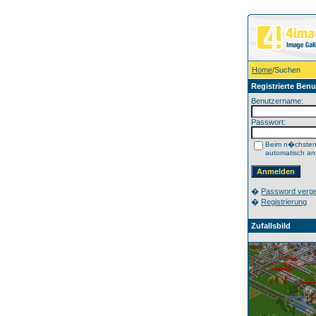
Home
/Suchen
Registrierte Benu
Benutzername:
Passwort:
Beim n�chste
automatisch a
�
Password verg
�
Registrierung
Zufallsbild