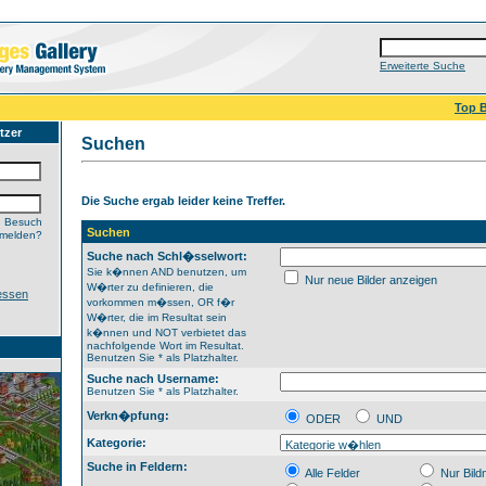
Erweiterte Suche
Top B
tzer
Suchen
Die Suche ergab leider keine Treffer.
n Besuch
Suchen
nmelden?
Suche nach Schl�sselwort:
Sie k�nnen AND benutzen, um
Nur neue Bilder anzeigen
W�rter zu definieren, die
essen
vorkommen m�ssen, OR f�r
W�rter, die im Resultat sein
k�nnen und NOT verbietet das
nachfolgende Wort im Resultat.
Benutzen Sie * als Platzhalter.
Suche nach Username:
Benutzen Sie * als Platzhalter.
Verkn�pfung:
ODER
UND
Kategorie:
Suche in Feldern:
Alle Felder
Nur Bil