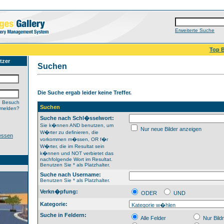
Erweiterte Suche
Top B
tzer
Suchen
Die Suche ergab leider keine Treffer.
n Besuch
Suchen
nmelden?
Suche nach Schl�sselwort:
Sie k�nnen AND benutzen, um
Nur neue Bilder anzeigen
W�rter zu definieren, die
essen
vorkommen m�ssen, OR f�r
W�rter, die im Resultat sein
k�nnen und NOT verbietet das
nachfolgende Wort im Resultat.
Benutzen Sie * als Platzhalter.
Suche nach Username:
Benutzen Sie * als Platzhalter.
Verkn�pfung:
ODER
UND
Kategorie:
Suche in Feldern:
Alle Felder
Nur Bil