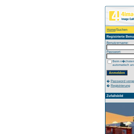
Home
/Suchen
Registrierte Benu
Benutzername:
Passwort:
Beim n�chste
automatisch a
�
Password verg
�
Registrierung
Zufallsbild