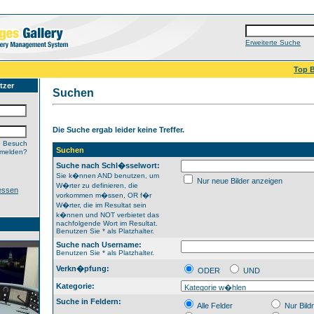
Erweiterte Suche
Top B
tzer
Suchen
Die Suche ergab leider keine Treffer.
n Besuch
Suchen
nmelden?
Suche nach Schl�sselwort:
Sie k�nnen AND benutzen, um
Nur neue Bilder anzeigen
W�rter zu definieren, die
essen
vorkommen m�ssen, OR f�r
W�rter, die im Resultat sein
k�nnen und NOT verbietet das
nachfolgende Wort im Resultat.
Benutzen Sie * als Platzhalter.
Suche nach Username:
Benutzen Sie * als Platzhalter.
Verkn�pfung:
ODER
UND
Kategorie:
Suche in Feldern:
Alle Felder
Nur Bil