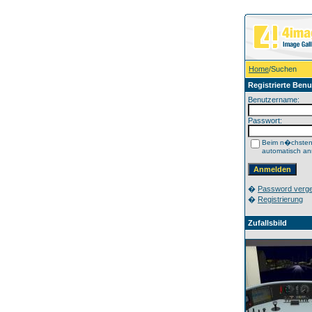
Home
/Suchen
Registrierte Benu
Benutzername:
Passwort:
Beim n�chste
automatisch a
�
Password verg
�
Registrierung
Zufallsbild