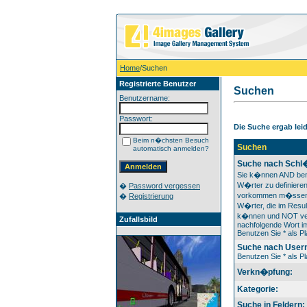
Home
/Suchen
Registrierte Benutzer
Suchen
Benutzername:
Passwort:
Die Suche ergab leide
Beim n�chsten Besuch
Suchen
automatisch anmelden?
Suche nach Schl
Sie k�nnen AND ben
W�rter zu definieren
�
Password vergessen
vorkommen m�ssen
�
Registrierung
W�rter, die im Resul
k�nnen und NOT ver
Zufallsbild
nachfolgende Wort im
Benutzen Sie * als Pl
Suche nach User
Benutzen Sie * als Pl
Verkn�pfung:
Kategorie:
Suche in Feldern: