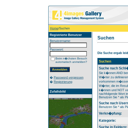
Home
/Suchen
Registrierte Benutzer
Suchen
Benutzername:
Passwort:
Die Suche ergab leide
Beim n�chsten Besuch
Suchen
automatisch anmelden?
Suche nach Schl
Sie k�nnen AND ben
W�rter zu definieren
�
Password vergessen
vorkommen m�ssen
�
Registrierung
W�rter, die im Resul
k�nnen und NOT ver
Zufallsbild
nachfolgende Wort im
Benutzen Sie * als Pl
Suche nach User
Benutzen Sie * als Pl
Verkn�pfung:
Kategorie:
Suche in Feldern: