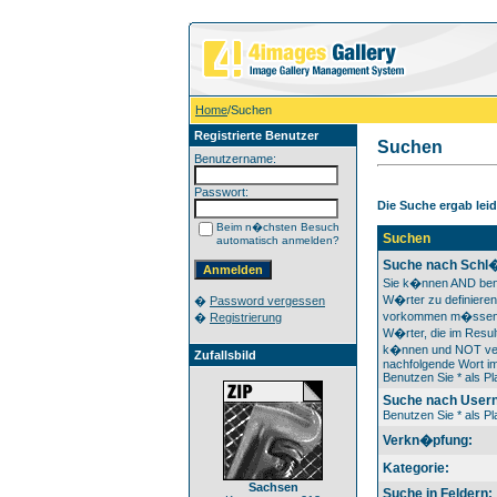
Home
/Suchen
Registrierte Benutzer
Suchen
Benutzername:
Passwort:
Die Suche ergab leide
Beim n�chsten Besuch
Suchen
automatisch anmelden?
Suche nach Schl�
Sie k�nnen AND ben
W�rter zu definieren
�
Password vergessen
vorkommen m�ssen
�
Registrierung
W�rter, die im Result
k�nnen und NOT ver
Zufallsbild
nachfolgende Wort im
Benutzen Sie * als Pla
Suche nach User
Benutzen Sie * als Pla
Verkn�pfung:
Kategorie:
Sachsen
Suche in Feldern: