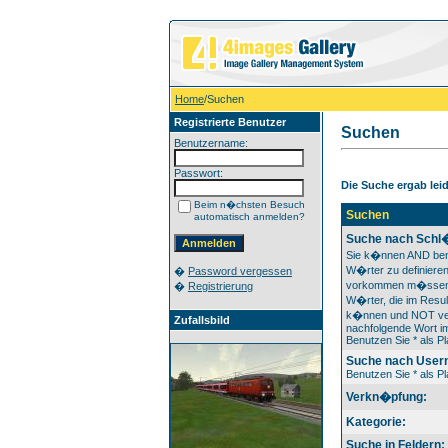
Home
/Suchen
Registrierte Benutzer
Suchen
Benutzername:
Passwort:
Die Suche ergab leide
Beim n�chsten Besuch
Suchen
automatisch anmelden?
Suche nach Schl
Sie k�nnen AND ben
W�rter zu definieren
�
Password vergessen
vorkommen m�ssen
�
Registrierung
W�rter, die im Resul
k�nnen und NOT ver
Zufallsbild
nachfolgende Wort im
Benutzen Sie * als Pl
Suche nach User
Benutzen Sie * als Pl
Verkn�pfung:
Kategorie:
Suche in Feldern: