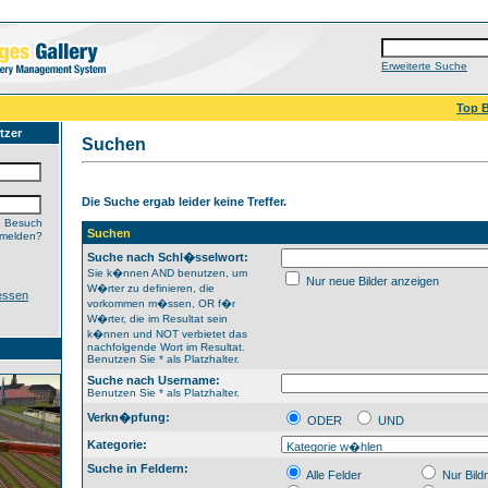
Erweiterte Suche
Top B
tzer
Suchen
Die Suche ergab leider keine Treffer.
n Besuch
Suchen
nmelden?
Suche nach Schl�sselwort:
Sie k�nnen AND benutzen, um
Nur neue Bilder anzeigen
W�rter zu definieren, die
essen
vorkommen m�ssen, OR f�r
W�rter, die im Resultat sein
k�nnen und NOT verbietet das
nachfolgende Wort im Resultat.
Benutzen Sie * als Platzhalter.
Suche nach Username:
Benutzen Sie * als Platzhalter.
Verkn�pfung:
ODER
UND
Kategorie:
Suche in Feldern:
Alle Felder
Nur Bil