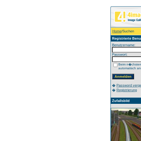
Home
/Suchen
Registrierte Benu
Benutzername:
Passwort:
Beim n�chste
automatisch a
�
Password verg
�
Registrierung
Zufallsbild