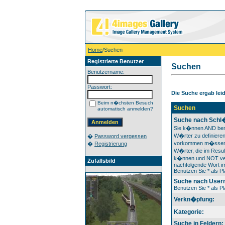
Home
/Suchen
Registrierte Benutzer
Suchen
Benutzername:
Passwort:
Die Suche ergab leide
Beim n�chsten Besuch
Suchen
automatisch anmelden?
Suche nach Schl
Sie k�nnen AND ben
W�rter zu definieren
�
Password vergessen
vorkommen m�ssen
�
Registrierung
W�rter, die im Resul
k�nnen und NOT ver
Zufallsbild
nachfolgende Wort im
Benutzen Sie * als Pl
Suche nach User
Benutzen Sie * als Pl
Verkn�pfung:
Kategorie:
Suche in Feldern: