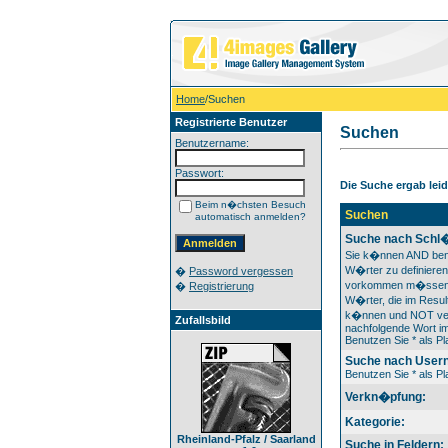
Home
/Suchen
Registrierte Benutzer
Suchen
Benutzername:
Passwort:
Die Suche ergab leide
Beim n�chsten Besuch
Suchen
automatisch anmelden?
Suche nach Schl�
Sie k�nnen AND ben
W�rter zu definieren
�
Password vergessen
vorkommen m�ssen
�
Registrierung
W�rter, die im Result
k�nnen und NOT ver
Zufallsbild
nachfolgende Wort im
Benutzen Sie * als Pla
Suche nach User
Benutzen Sie * als Pla
Verkn�pfung:
Kategorie:
Rheinland-Pfalz / Saarland
Suche in Feldern: