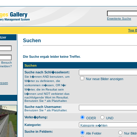
Erweiterte Suche
Top B
tzer
Suchen
Die Suche ergab leider keine Treffer.
n Besuch
Suchen
nmelden?
Suche nach Schl�sselwort:
Sie k�nnen AND benutzen, um
Nur neue Bilder anzeigen
W�rter zu definieren, die
essen
vorkommen m�ssen, OR f�r
W�rter, die im Resultat sein
k�nnen und NOT verbietet das
nachfolgende Wort im Resultat.
Benutzen Sie * als Platzhalter.
Suche nach Username:
Benutzen Sie * als Platzhalter.
Verkn�pfung:
ODER
UND
Kategorie:
Suche in Feldern:
Alle Felder
Nur Bil