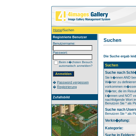
Home
/Suchen
Registrierte Benutzer
Suchen
Benutzername:
Passwort:
Die Suche ergab leide
Beim n�chsten Besuch
Suchen
automatisch anmelden?
Suche nach Schl
Sie k�nnen AND ben
W�rter zu definieren
�
Password vergessen
vorkommen m�ssen
�
Registrierung
W�rter, die im Resul
k�nnen und NOT ver
Zufallsbild
nachfolgende Wort im
Benutzen Sie * als Pl
Suche nach User
Benutzen Sie * als Pl
Verkn�pfung:
Kategorie:
Suche in Feldern: