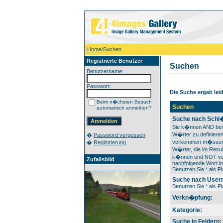
Home
/Suchen
Registrierte Benutzer
Suchen
Benutzername:
Passwort:
Die Suche ergab leide
Beim n�chsten Besuch
Suchen
automatisch anmelden?
Suche nach Schl
Sie k�nnen AND ben
W�rter zu definieren
�
Password vergessen
vorkommen m�ssen
�
Registrierung
W�rter, die im Resul
k�nnen und NOT ver
Zufallsbild
nachfolgende Wort im
Benutzen Sie * als Pl
Suche nach User
Benutzen Sie * als Pl
Verkn�pfung:
Kategorie:
Suche in Feldern: