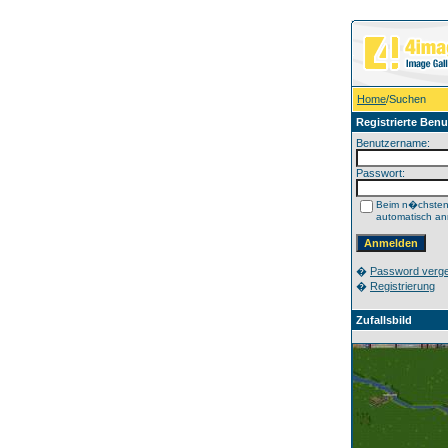
Home
/Suchen
Registrierte Benu
Benutzername:
Passwort:
Beim n�chste
automatisch a
�
Password verg
�
Registrierung
Zufallsbild