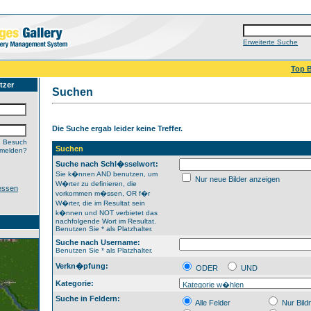
Erweiterte Suche
Top B
tzer
Suchen
Die Suche ergab leider keine Treffer.
n Besuch
Suchen
nmelden?
Suche nach Schl�sselwort:
Sie k�nnen AND benutzen, um
Nur neue Bilder anzeigen
W�rter zu definieren, die
essen
vorkommen m�ssen, OR f�r
W�rter, die im Resultat sein
k�nnen und NOT verbietet das
nachfolgende Wort im Resultat.
Benutzen Sie * als Platzhalter.
Suche nach Username:
Benutzen Sie * als Platzhalter.
Verkn�pfung:
ODER
UND
Kategorie:
Suche in Feldern:
Alle Felder
Nur Bil