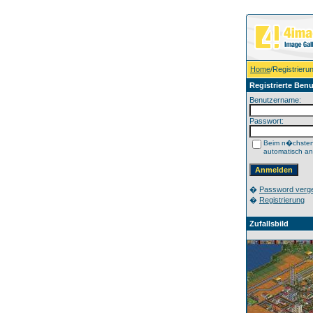
Home
/Registrieru
Registrierte Benu
Benutzername:
Passwort:
Beim n�chste
automatisch a
�
Password verg
�
Registrierung
Zufallsbild