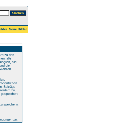
ilder
Neue Bilder
are zu den
en, alle
öglich, alle
und die
wortlich
den,
öffentlichen.
n, Beiträge
sserdem zu,
 gespeichert
zu speichern.
ingungen zu.