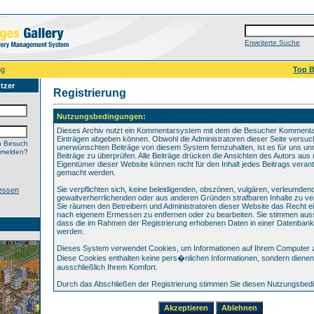
Erweiterte Suche
ng
Top B
tzer
Registrierung
Nutzungsbedingungen:
Dieses Archiv nutzt ein Kommentarsystem mit dem die Besucher Komment
Einträgen abgeben können. Obwohl die Administratoren dieser Seite versuch
n Besuch
unerwünschten Beiträge von diesem System fernzuhalten, ist es für uns unm
nmelden?
Beiträge zu überprüfen. Alle Beiträge drücken die Ansichten des Autors aus 
Eigentümer dieser Website können nicht für den Inhalt jedes Beitrags verant
gemacht werden.
Sie verpflichten sich, keine beleidigenden, obszönen, vulgären, verleumden
essen
gewaltverherrlichenden oder aus anderen Gründen strafbaren Inhalte zu ver
Sie räumen den Betreibern und Administratoren dieser Website das Recht ei
nach eigenem Ermessen zu entfernen oder zu bearbeiten. Sie stimmen au
dass die im Rahmen der Registrierung erhobenen Daten in einer Datenbank
werden.
Dieses System verwendet Cookies, um Informationen auf Ihrem Computer 
Diese Cookies enthalten keine pers�nlichen Informationen, sondern dienen
ausschließlich Ihrem Komfort.
Durch das Abschließen der Registrierung stimmen Sie diesen Nutzungsbed