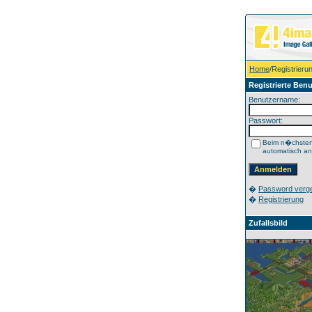
Home
/Registrieru
Registrierte Benu
Benutzername:
Passwort:
Beim n�chste
automatisch a
�
Password verg
�
Registrierung
Zufallsbild