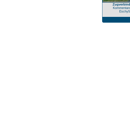
Zugverbin
Kommentare
Eschy5