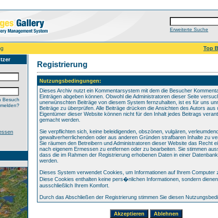
Erweiterte Suche
ng
Top B
tzer
Registrierung
Nutzungsbedingungen:
Dieses Archiv nutzt ein Kommentarsystem mit dem die Besucher Komment
Einträgen abgeben können. Obwohl die Administratoren dieser Seite versuch
n Besuch
unerwünschten Beiträge von diesem System fernzuhalten, ist es für uns unm
nmelden?
Beiträge zu überprüfen. Alle Beiträge drücken die Ansichten des Autors aus 
Eigentümer dieser Website können nicht für den Inhalt jedes Beitrags verant
gemacht werden.
Sie verpflichten sich, keine beleidigenden, obszönen, vulgären, verleumden
essen
gewaltverherrlichenden oder aus anderen Gründen strafbaren Inhalte zu ver
Sie räumen den Betreibern und Administratoren dieser Website das Recht ei
nach eigenem Ermessen zu entfernen oder zu bearbeiten. Sie stimmen au
dass die im Rahmen der Registrierung erhobenen Daten in einer Datenbank
werden.
Dieses System verwendet Cookies, um Informationen auf Ihrem Computer 
Diese Cookies enthalten keine pers�nlichen Informationen, sondern dienen
ausschließlich Ihrem Komfort.
Durch das Abschließen der Registrierung stimmen Sie diesen Nutzungsbed