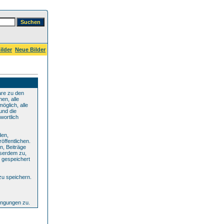
ilder
Neue Bilder
are zu den
en, alle
öglich, alle
und die
wortlich
den,
öffentlichen.
n, Beiträge
sserdem zu,
 gespeichert
zu speichern.
ingungen zu.