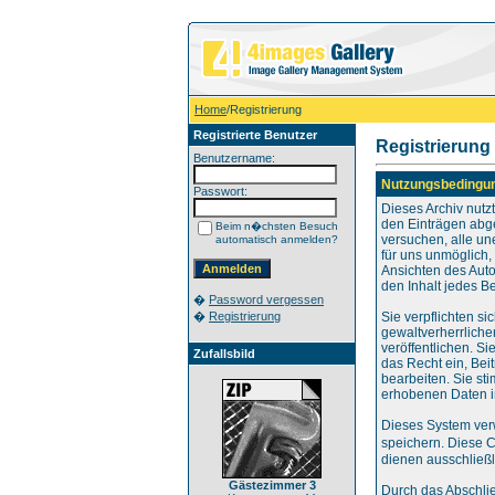
Home
/Registrierung
Registrierte Benutzer
Registrierung
Benutzername:
Nutzungsbedingu
Passwort:
Dieses Archiv nut
den Einträgen abg
Beim n�chsten Besuch
versuchen, alle un
automatisch anmelden?
für uns unmöglich, 
Ansichten des Auto
den Inhalt jedes B
�
Password vergessen
�
Registrierung
Sie verpflichten s
gewaltverherrliche
veröffentlichen. S
Zufallsbild
das Recht ein, Be
bearbeiten. Sie s
erhobenen Daten i
Dieses System ver
speichern. Diese 
dienen ausschließl
Gästezimmer 3
Durch das Abschli