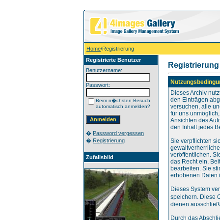
Home
/Registrierung
Registrierte Benutzer
Registrierung
Benutzername:
Nutzungsbedingu
Passwort:
Dieses Archiv nut
den Einträgen abg
Beim n�chsten Besuch
versuchen, alle u
automatisch anmelden?
für uns unmöglich,
Ansichten des Aut
den Inhalt jedes B
�
Password vergessen
�
Registrierung
Sie verpflichten s
gewaltverherrlich
veröffentlichen. S
Zufallsbild
das Recht ein, Be
bearbeiten. Sie s
erhobenen Daten i
Dieses System ver
speichern. Diese 
dienen ausschließl
Durch das Abschli