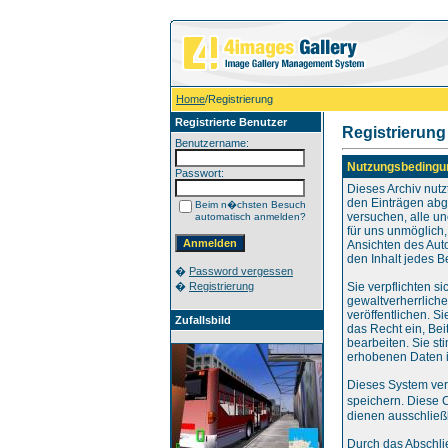
Home
/Registrierung
Registrierte Benutzer
Registrierung
Benutzername:
Nutzungsbedingu
Passwort:
Dieses Archiv nut
den Einträgen abg
Beim n�chsten Besuch
versuchen, alle u
automatisch anmelden?
für uns unmöglich,
Ansichten des Aut
den Inhalt jedes B
�
Password vergessen
�
Registrierung
Sie verpflichten s
gewaltverherrlich
veröffentlichen. S
Zufallsbild
das Recht ein, Be
bearbeiten. Sie s
erhobenen Daten i
Dieses System ver
speichern. Diese 
dienen ausschließl
Durch das Abschli