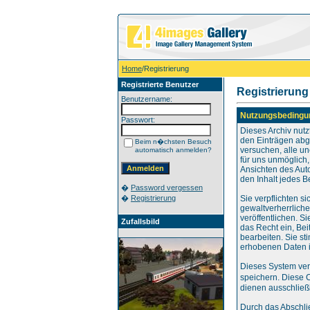
Home
/Registrierung
Registrierte Benutzer
Registrierung
Benutzername:
Nutzungsbedingu
Passwort:
Dieses Archiv nut
den Einträgen abg
Beim n�chsten Besuch
versuchen, alle u
automatisch anmelden?
für uns unmöglich,
Ansichten des Aut
den Inhalt jedes B
�
Password vergessen
�
Registrierung
Sie verpflichten s
gewaltverherrlich
veröffentlichen. S
Zufallsbild
das Recht ein, Be
bearbeiten. Sie s
erhobenen Daten i
Dieses System ver
speichern. Diese 
dienen ausschließl
Durch das Abschli