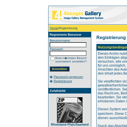
Home
/Registrierung
Registrierte Benutzer
Registrierung
Benutzername:
Nutzungsbedingu
Passwort:
Dieses Archiv nut
den Einträgen abg
Beim n�chsten Besuch
versuchen, alle un
automatisch anmelden?
für uns unmöglich, 
Ansichten des Auto
den Inhalt jedes B
�
Password vergessen
�
Registrierung
Sie verpflichten s
gewaltverherrliche
veröffentlichen. S
Zufallsbild
das Recht ein, Be
bearbeiten. Sie s
erhobenen Daten i
Dieses System ver
speichern. Diese 
dienen ausschließl
Rheinland-Pfalz/Saarland
Durch das Abschli