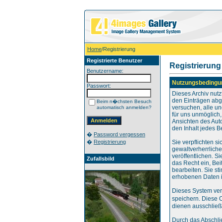
Home
/Registrierung
Registrierte Benutzer
Registrierung
Benutzername:
Nutzungsbedingu
Passwort:
Dieses Archiv nut
den Einträgen abg
Beim n�chsten Besuch
versuchen, alle u
automatisch anmelden?
für uns unmöglich,
Ansichten des Aut
den Inhalt jedes B
�
Password vergessen
�
Registrierung
Sie verpflichten s
gewaltverherrlich
veröffentlichen. S
Zufallsbild
das Recht ein, Be
bearbeiten. Sie s
erhobenen Daten i
Dieses System ver
speichern. Diese 
dienen ausschließl
Durch das Abschli