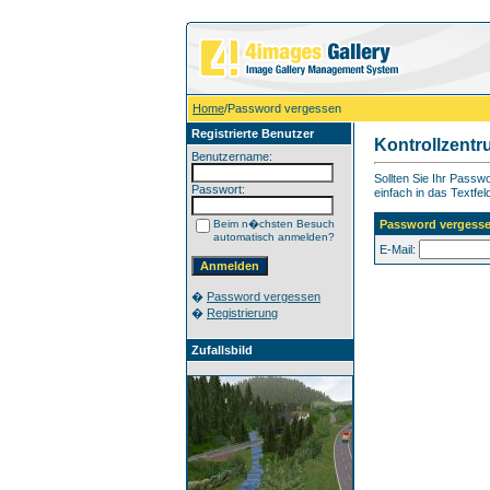
Home
/Password vergessen
Registrierte Benutzer
Kontrollzent
Benutzername:
Sollten Sie Ihr Pass
Passwort:
einfach in das Textfel
Beim n�chsten Besuch
Password vergess
automatisch anmelden?
E-Mail:
�
Password vergessen
�
Registrierung
Zufallsbild