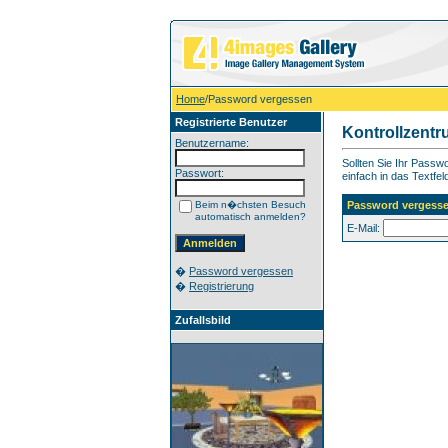
Home
/Password vergessen
Registrierte Benutzer
Kontrollzent
Benutzername:
Sollten Sie Ihr Pass
Passwort:
einfach in das Textfel
Beim n�chsten Besuch
Password vergess
automatisch anmelden?
E-Mail:
�
Password vergessen
�
Registrierung
Zufallsbild