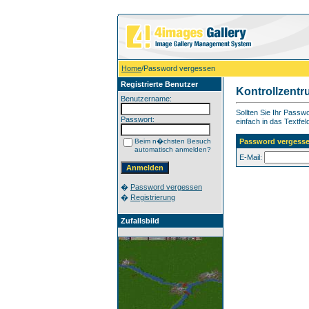
Home
/Password vergessen
Registrierte Benutzer
Kontrollzent
Benutzername:
Sollten Sie Ihr Pass
Passwort:
einfach in das Textfel
Beim n�chsten Besuch
Password vergess
automatisch anmelden?
E-Mail:
�
Password vergessen
�
Registrierung
Zufallsbild