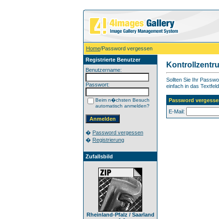
Home
/Password vergessen
Registrierte Benutzer
Kontrollzentr
Benutzername:
Sollten Sie Ihr Passw
Passwort:
einfach in das Textfeld
Beim n�chsten Besuch
Password vergesse
automatisch anmelden?
E-Mail:
�
Password vergessen
�
Registrierung
Zufallsbild
Rheinland-Pfalz / Saarland