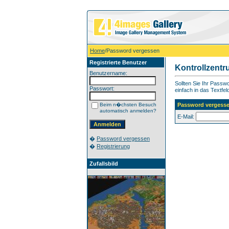
Home
/Password vergessen
Registrierte Benutzer
Kontrollzent
Benutzername:
Sollten Sie Ihr Pass
Passwort:
einfach in das Textfel
Beim n�chsten Besuch
Password vergess
automatisch anmelden?
E-Mail:
�
Password vergessen
�
Registrierung
Zufallsbild