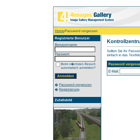
Home
/Password vergessen
Registrierte Benutzer
Kontrollzent
Benutzername:
Sollten Sie Ihr Pass
Passwort:
einfach in das Textfel
Beim n�chsten Besuch
Password vergess
automatisch anmelden?
E-Mail:
�
Password vergessen
�
Registrierung
Zufallsbild